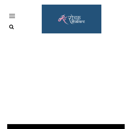
Home
Rochak
Khabre
Lifestyle
Crime
News
Feature
Jobs
&