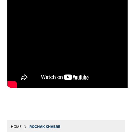
Education
Utility
Astro
मराठी
बातम्या
मनोरंजन
स्पोर्ट्स
बिझनेस
लाईफस्टाईल
टेक्नोलॉजी
हेल्थ
HOME
ROCHAK KHABRE
ट्रॅव्हल