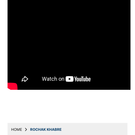
Education
Utility
Astro
मराठी
बातम्या
मनोरंजन
स्पोर्ट्स
बिझनेस
लाईफस्टाईल
टेक्नोलॉजी
हेल्थ
HOME
ROCHAK KHABRE
ट्रॅव्हल