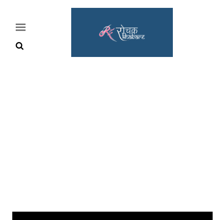
Home
Rochak
Khabre
Lifestyle
Crime
News
Feature
Jobs
&