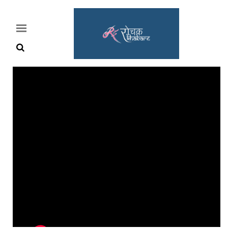
Home
Rochak
Khabre
Lifestyle
Crime
News
Feature
Jobs
&