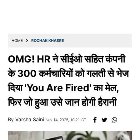
Education
Utility
Astro
मराठी
HOME
ROCHAK KHABRE
बातम्या
OMG! HR ने सीईओ सहित कंपनी
मनोरंजन
के 300 कर्मचारियों को गलती से भेज
स्पोर्ट्स
दिया 'You Are Fired' का मेल,
बिझनेस
फिर जो हुआ उसे जान होगी हैरानी
लाईफस्टाईल
टेक्नोलॉजी
By
Varsha Saini
Nov 14, 2025, 10:21 IST
हेल्थ
ट्रॅव्हल