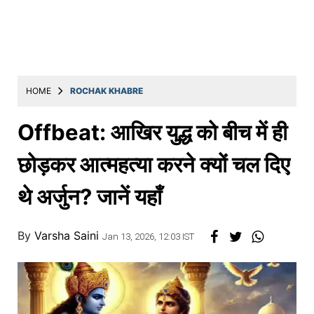
Education
Utility
Astro
मराठी
HOME
ROCHAK KHABRE
बातम्या
Offbeat: आखिर युद्ध को बीच में ही
मनोरंजन
छोड़कर आत्महत्या करने क्यों चल दिए
स्पोर्ट्स
थे अर्जुन? जानें यहाँ
बिझनेस
लाईफस्टाईल
By
Varsha Saini
Jan 13, 2026, 12:03 IST
टेक्नोलॉजी
हेल्थ
ट्रॅव्हल