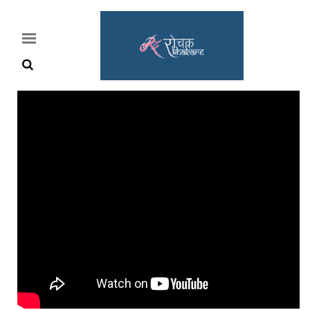
Home
Rochak
Khabre
Lifestyle
Crime
News
Feature
Jobs
&