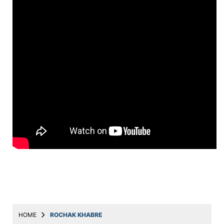
Education
Utility
Astro
मराठी
बातम्या
मनोरंजन
स्पोर्ट्स
बिझनेस
लाईफस्टाईल
टेक्नोलॉजी
हेल्थ
HOME
ROCHAK KHABRE
ट्रॅव्हल