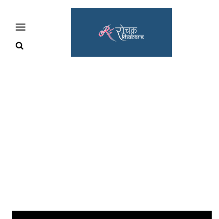
Home
Rochak
Khabre
Lifestyle
Crime
News
Feature
Jobs
&