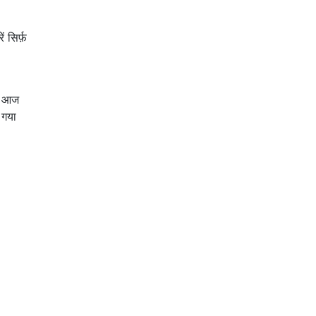
 सिर्फ़
ै। आज
 गया