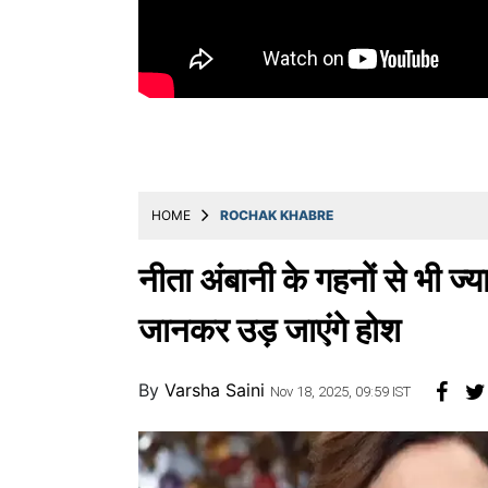
Education
Utility
Astro
मराठी
बातम्या
HOME
ROCHAK KHABRE
मनोरंजन
स्पोर्ट्स
नीता अंबानी के गहनों से भी ज्य
बिझनेस
जानकर उड़ जाएंगे होश
लाईफस्टाईल
By
Varsha Saini
टेक्नोलॉजी
Nov 18, 2025, 09:59 IST
हेल्थ
ट्रॅव्हल