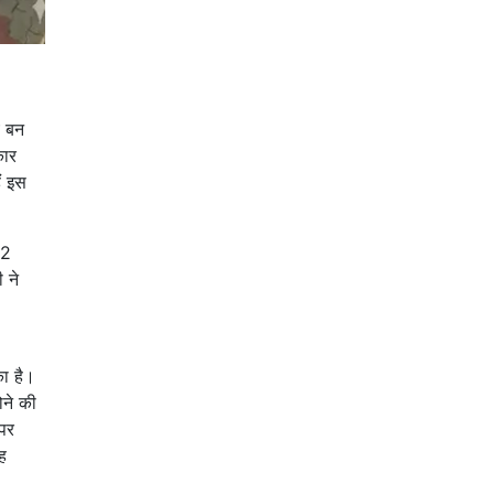
य बन
कार
ैं इस
12
 ने
का है।
ोने की
 पर
ह