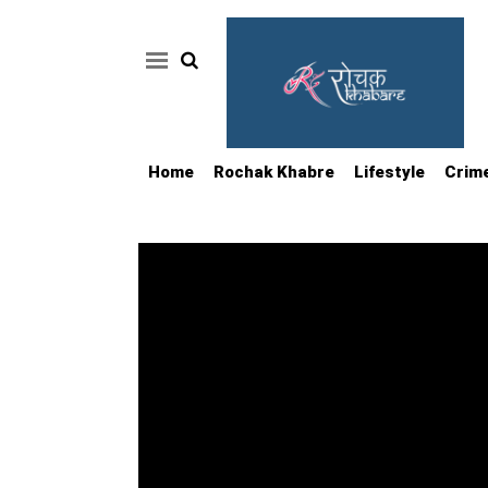
Home
Rochak Khabre
Lifestyle
Crim
Home
Rochak
Khabre
Lifestyle
Crime
News
Feature
Jobs
&