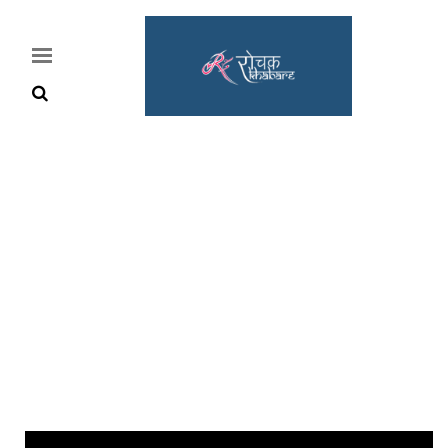
Home
Rochak
Khabre
Lifestyle
Crime
News
Feature
Jobs
&