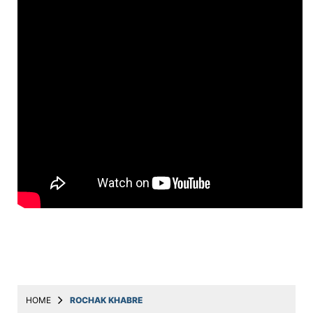
Education
Utility
Astro
मराठी
बातम्या
मनोरंजन
स्पोर्ट्स
बिझनेस
लाईफस्टाईल
टेक्नोलॉजी
हेल्थ
HOME
ROCHAK KHABRE
ट्रॅव्हल