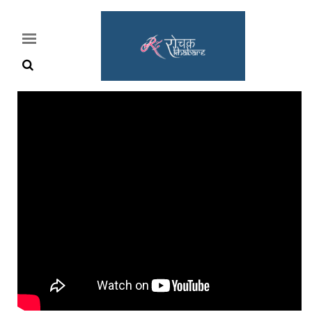
Home
Rochak
Khabre
Lifestyle
Crime
News
Feature
Jobs
&