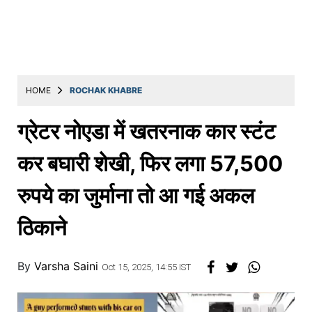
Education
Utility
Astro
मराठी
HOME
ROCHAK KHABRE
बातम्या
ग्रेटर नोएडा में खतरनाक कार स्टंट
मनोरंजन
कर बघारी शेखी, फिर लगा 57,500
स्पोर्ट्स
रुपये का जुर्माना तो आ गई अकल
बिझनेस
ठिकाने
लाईफस्टाईल
टेक्नोलॉजी
By
Varsha Saini
Oct 15, 2025, 14:55 IST
हेल्थ
ट्रॅव्हल