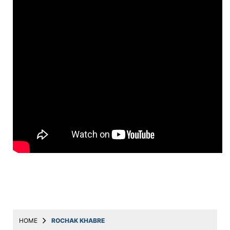
Education
Utility
Astro
मराठी
बातम्या
मनोरंजन
स्पोर्ट्स
बिझनेस
लाईफस्टाईल
टेक्नोलॉजी
हेल्थ
HOME
ROCHAK KHABRE
ट्रॅव्हल