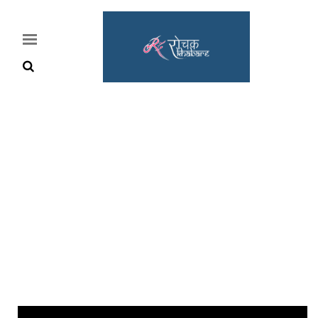
Home
Rochak
Khabre
Lifestyle
Crime
News
Feature
Jobs
&