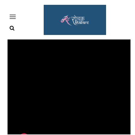
Home
Rochak
Khabre
Lifestyle
Crime
News
Feature
Jobs
&