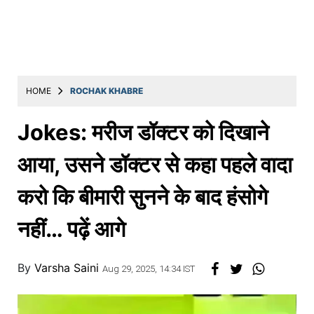
Education
Utility
Astro
मराठी
HOME
ROCHAK KHABRE
बातम्या
Jokes: मरीज डॉक्टर को दिखाने
मनोरंजन
आया, उसने डॉक्टर से कहा पहले वादा
स्पोर्ट्स
करो कि बीमारी सुनने के बाद हंसोगे
बिझनेस
नहीं… पढ़ें आगे
लाईफस्टाईल
टेक्नोलॉजी
By
Varsha Saini
Aug 29, 2025, 14:34 IST
हेल्थ
ट्रॅव्हल