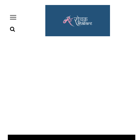
Home
Rochak
Khabre
Lifestyle
Crime
News
Feature
Jobs
&