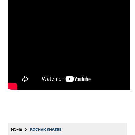
Education
Utility
Astro
मराठी
बातम्या
मनोरंजन
स्पोर्ट्स
बिझनेस
लाईफस्टाईल
टेक्नोलॉजी
हेल्थ
HOME
ROCHAK KHABRE
ट्रॅव्हल