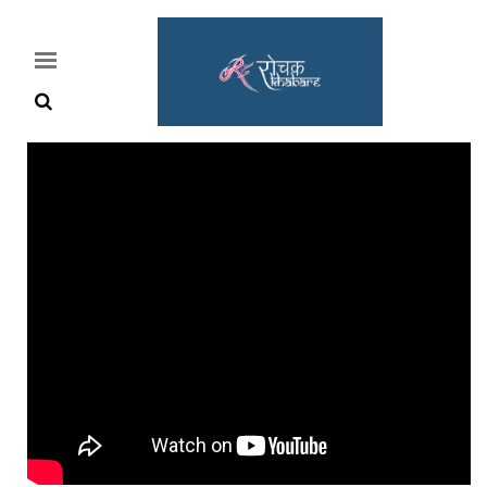
Home
Rochak
Khabre
Lifestyle
Crime
News
Feature
Jobs
&