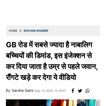
Education
Utility
Astro
मराठी
HOME
ROCHAK KHABRE
बातम्या
GB रोड में सबसे ज्यादा है नाबालिग
मनोरंजन
बच्चियों की डिमांड, इस इंजेक्शन से
स्पोर्ट्स
कर दिया जाता है उम्र से पहले जवान,
बिझनेस
रौंगटे खड़े कर देगा ये वीडियो
लाईफस्टाईल
टेक्नोलॉजी
By
Varsha Saini
May 14, 2025, 10:18 IST
हेल्थ
ट्रॅव्हल