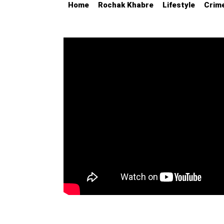
Home
Rochak Khabre
Lifestyle
Crim
Education
Utility
Astro
मराठी
बातम्या
मनोरंजन
स्पोर्ट्स
बिझनेस
लाईफस्टाईल
टेक्नोलॉजी
हेल्थ
ट्रॅव्हल