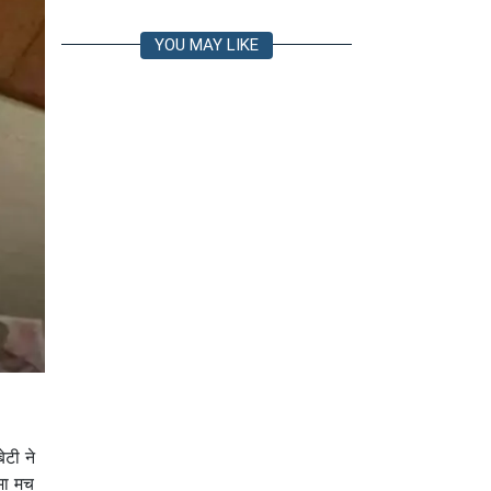
YOU MAY LIKE
टी ने
मा मच