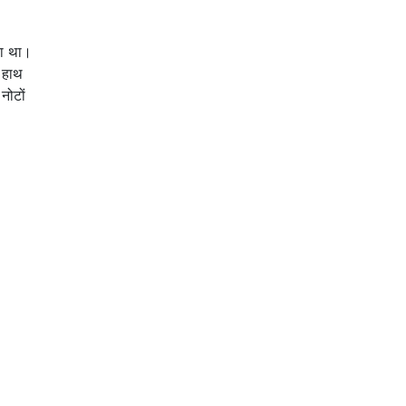
या था।
 हाथ
नोटों