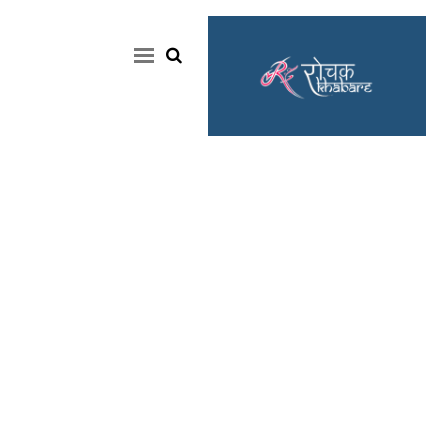
Home
Rochak
Khabre
Lifestyle
Crime
News
Feature
Jobs
&