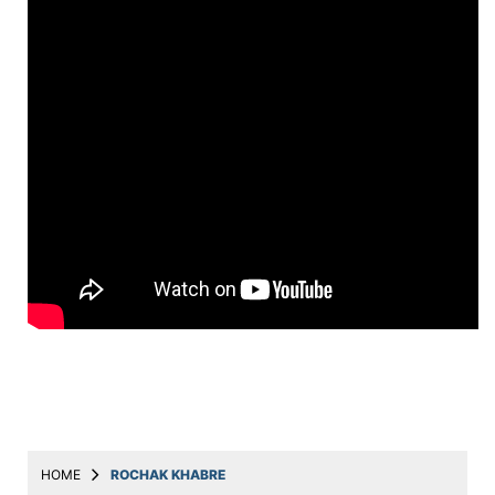
Education
Utility
Astro
मराठी
बातम्या
मनोरंजन
स्पोर्ट्स
बिझनेस
लाईफस्टाईल
टेक्नोलॉजी
हेल्थ
HOME
ROCHAK KHABRE
ट्रॅव्हल