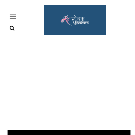
Home
Rochak
Khabre
Lifestyle
Crime
News
Feature
Jobs
&