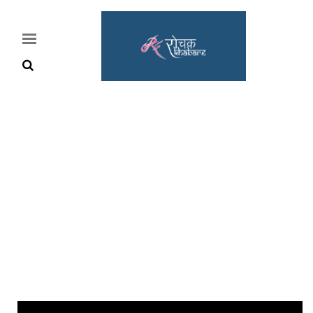
Home
Rochak
Khabre
Lifestyle
Crime
News
Feature
Jobs
&