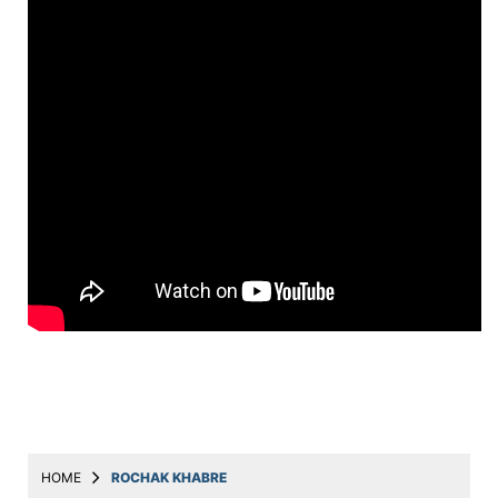
Education
Utility
Astro
मराठी
बातम्या
मनोरंजन
स्पोर्ट्स
बिझनेस
लाईफस्टाईल
टेक्नोलॉजी
हेल्थ
HOME
ROCHAK KHABRE
ट्रॅव्हल