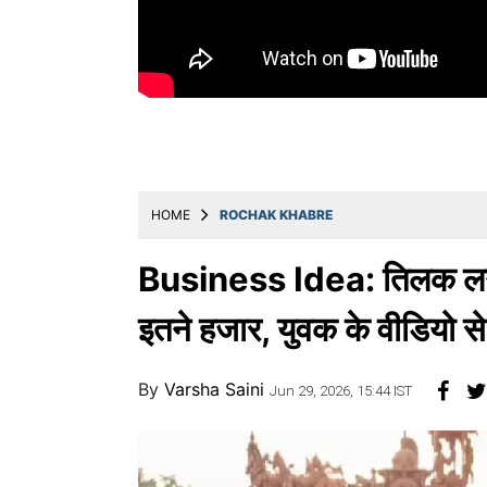
Education
Utility
Astro
मराठी
बातम्या
HOME
ROCHAK KHABRE
मनोरंजन
स्पोर्ट्स
Business Idea: तिलक लगाओ
बिझनेस
इतने हजार, युवक के वीडियो से
लाईफस्टाईल
By
Varsha Saini
टेक्नोलॉजी
Jun 29, 2026, 15:44 IST
हेल्थ
ट्रॅव्हल