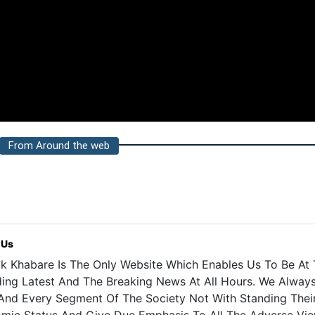
From Around the web
 Us
k Khabare Is The Only Website Which Enables Us To Be At T
ding Latest And The Breaking News At All Hours. We Alway
And Every Segment Of The Society Not With Standing Their 
mic Status And Give Due Emphasis To All The Adverse Vie