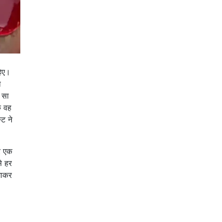
हिए।
ा
 सा
ि वह
्ट ने
पर एक
े हर
गाकर