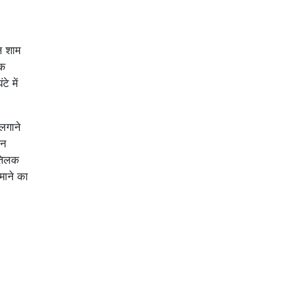
न शाम
िक
े में
लगाने
ान
 तिलक
माने का