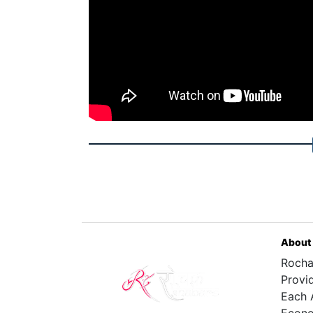
About
Rocha
Provi
Each 
Econo