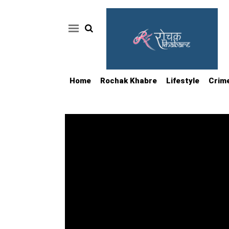
Home
Rochak Khabre
Lifestyle
Crim
Home
Rochak
Khabre
Lifestyle
Crime
News
Feature
Jobs
&