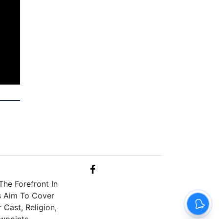
he Forefront In
s Aim To Cover
Cast, Religion,
wpoints.