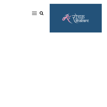
Home
Rochak
Khabre
Lifestyle
Crime
News
Feature
Jobs
&