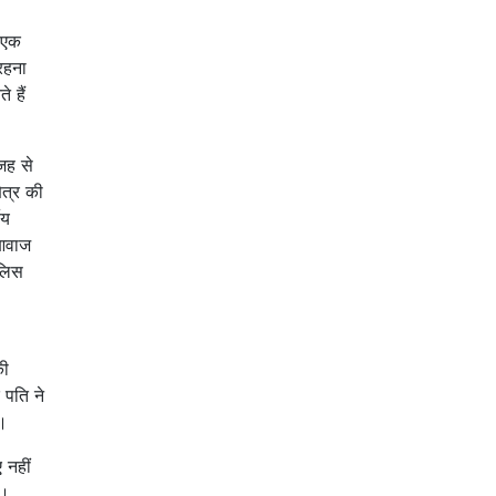
 एक
 रहना
 हैं
जह से
ेत्र की
ीय
 आवाज
ुलिस
की
पति ने
ी।
 नहीं
ई।