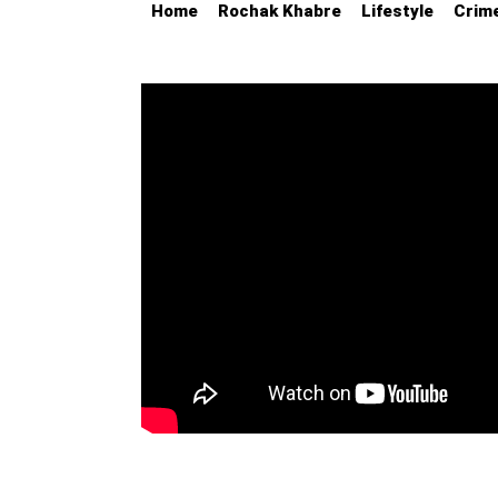
Home
Rochak Khabre
Lifestyle
Crim
Education
Utility
Astro
मराठी
बातम्या
मनोरंजन
स्पोर्ट्स
बिझनेस
लाईफस्टाईल
टेक्नोलॉजी
हेल्थ
ट्रॅव्हल