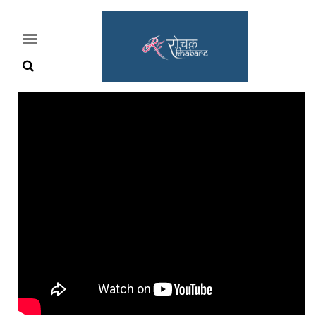
Home
Rochak
Khabre
Lifestyle
Crime
News
Feature
Jobs
&