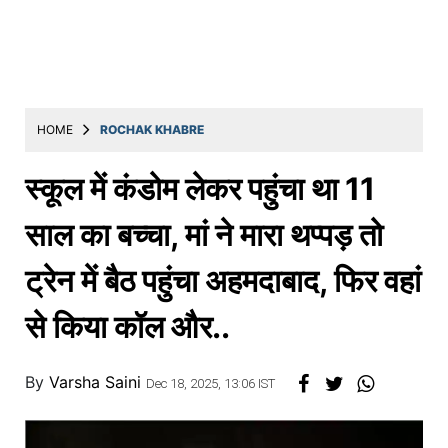
Education
Utility
Astro
मराठी
HOME
ROCHAK KHABRE
बातम्या
स्कूल में कंडोम लेकर पहुंचा था 11
मनोरंजन
साल का बच्चा, मां ने मारा थप्पड़ तो
स्पोर्ट्स
ट्रेन में बैठ पहुंचा अहमदाबाद, फिर वहां
बिझनेस
से किया कॉल और..
लाईफस्टाईल
टेक्नोलॉजी
By
Varsha Saini
Dec 18, 2025, 13:06 IST
हेल्थ
ट्रॅव्हल