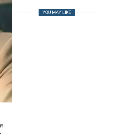
YOU MAY LIKE
पर
क