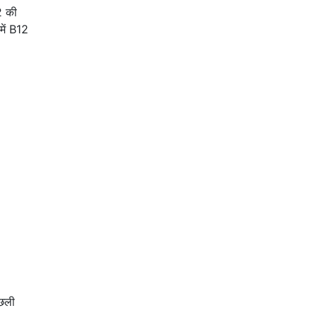
2 की
 में B12
मछली