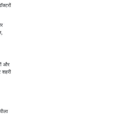
क्टरों
और
न,
यों और
र शहरी
 पीला