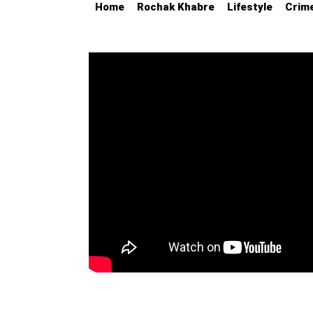
Home
Rochak Khabre
Lifestyle
Crim
Education
Utility
Astro
मराठी
बातम्या
मनोरंजन
स्पोर्ट्स
बिझनेस
लाईफस्टाईल
टेक्नोलॉजी
हेल्थ
ट्रॅव्हल