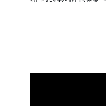
और चिकन B12 के अच्छे सोर्स हैं। वेजिटेरियन और वीगन ल