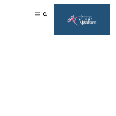
Home
Rochak
Khabre
Lifestyle
Crime
News
Feature
Jobs
&