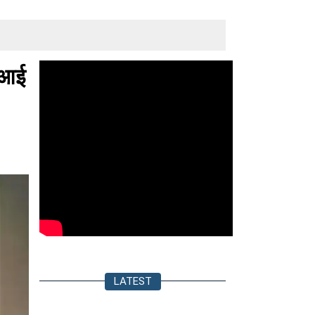
े आई
LATEST