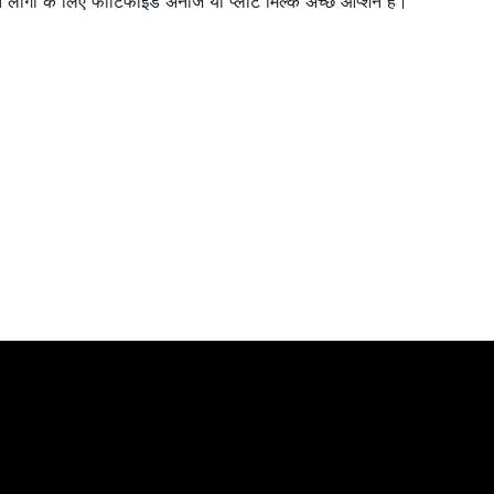
ोगों के लिए फोर्टिफाइड अनाज या प्लांट मिल्क अच्छे ऑप्शन हैं।