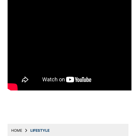
Education
Utility
Astro
मराठी
बातम्या
मनोरंजन
स्पोर्ट्स
बिझनेस
लाईफस्टाईल
टेक्नोलॉजी
हेल्थ
HOME
LIFESTYLE
ट्रॅव्हल