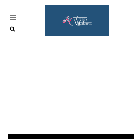
Home
Rochak
Khabre
Lifestyle
Crime
News
Feature
Jobs
&