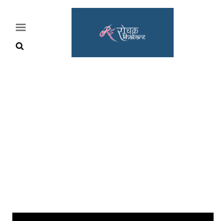
Home
Rochak
Khabre
Lifestyle
Crime
News
Feature
Jobs
&