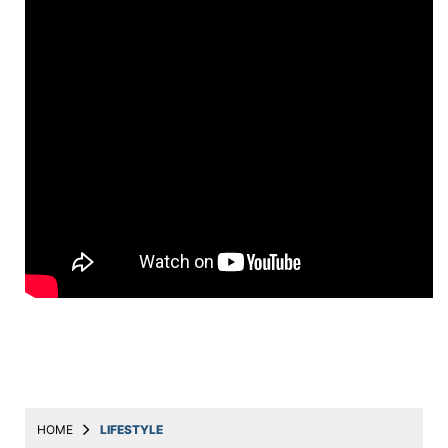
Education
Utility
Astro
मराठी
बातम्या
मनोरंजन
स्पोर्ट्स
बिझनेस
लाईफस्टाईल
टेक्नोलॉजी
हेल्थ
HOME
LIFESTYLE
ट्रॅव्हल