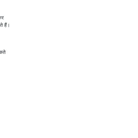
कर
े हैं।
कते