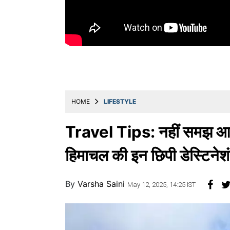
Education
Utility
Astro
मराठी
बातम्या
HOME
LIFESTYLE
मनोरंजन
स्पोर्ट्स
Travel Tips: नहीं समझ आ रहा 
बिझनेस
हिमाचल की इन छिपी डेस्टिनेश
लाईफस्टाईल
By
Varsha Saini
टेक्नोलॉजी
May 12, 2025, 14:25 IST
हेल्थ
ट्रॅव्हल