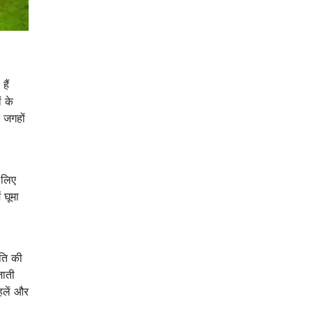
हैं
 के
 जगहों
 लिए
 घूमा
ृति की
जाती
हलें और