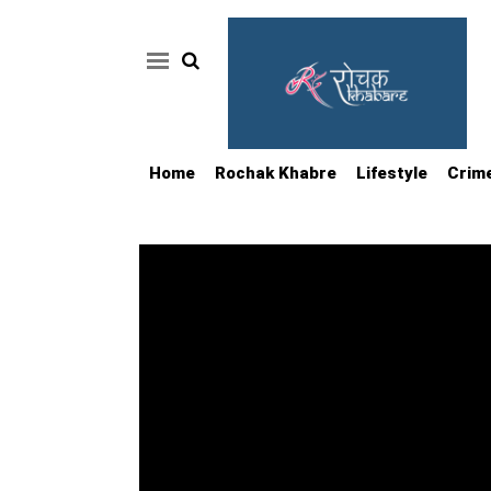
Home
Rochak Khabre
Lifestyle
Crim
Home
Rochak
Khabre
Lifestyle
Crime
News
Feature
Jobs
&