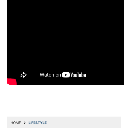
Education
Utility
Astro
मराठी
बातम्या
मनोरंजन
स्पोर्ट्स
बिझनेस
लाईफस्टाईल
टेक्नोलॉजी
हेल्थ
HOME
LIFESTYLE
ट्रॅव्हल