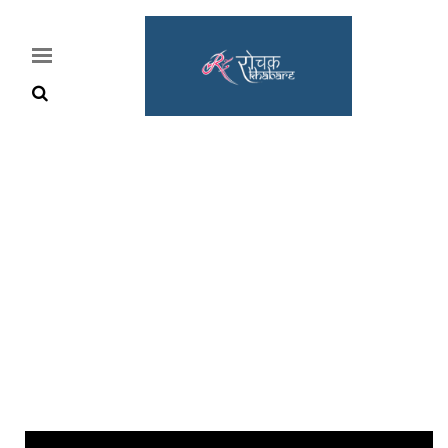
Home
Rochak
Khabre
Lifestyle
Crime
News
Feature
Jobs
&