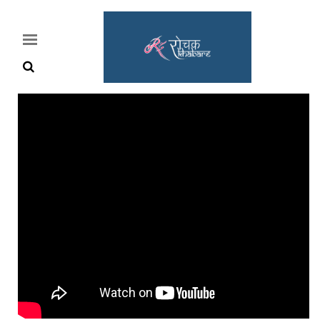
Home
Rochak
Khabre
Lifestyle
Crime
News
Feature
Jobs
&