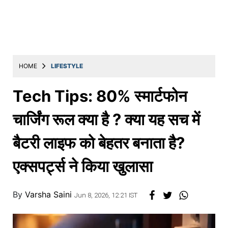
Education
Utility
Astro
मराठी
HOME
LIFESTYLE
बातम्या
Tech Tips: 80% स्मार्टफोन
मनोरंजन
चार्जिंग रूल क्या है ? क्या यह सच में
स्पोर्ट्स
बैटरी लाइफ को बेहतर बनाता है?
बिझनेस
एक्सपर्ट्स ने किया खुलासा
लाईफस्टाईल
टेक्नोलॉजी
By
Varsha Saini
Jun 8, 2026, 12:21 IST
हेल्थ
ट्रॅव्हल