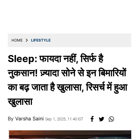
Education
Utility
Astro
मराठी
HOME
LIFESTYLE
बातम्या
Sleep: फायदा नहीं, सिर्फ है
मनोरंजन
नुकसान! ज़्यादा सोने से इन बिमारियों
स्पोर्ट्स
का बढ़ जाता है खुलासा, रिसर्च में हुआ
बिझनेस
खुलासा
लाईफस्टाईल
टेक्नोलॉजी
By
Varsha Saini
Sep 1, 2025, 11:40 IST
हेल्थ
ट्रॅव्हल