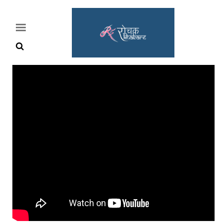
Home
Rochak
Khabre
Lifestyle
Crime
News
Feature
Jobs
&