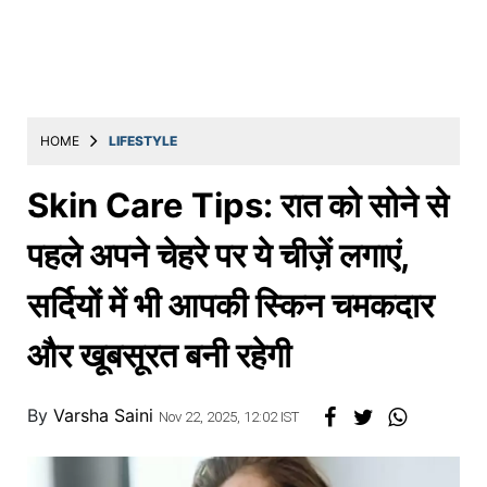
Education
Utility
Astro
मराठी
HOME
LIFESTYLE
बातम्या
Skin Care Tips: रात को सोने से
मनोरंजन
पहले अपने चेहरे पर ये चीज़ें लगाएं,
स्पोर्ट्स
सर्दियों में भी आपकी स्किन चमकदार
बिझनेस
और खूबसूरत बनी रहेगी
लाईफस्टाईल
टेक्नोलॉजी
By
Varsha Saini
Nov 22, 2025, 12:02 IST
हेल्थ
ट्रॅव्हल