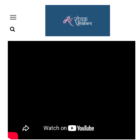
Home
Rochak
Khabre
Lifestyle
Crime
News
Feature
Jobs
&