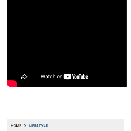
Education
Utility
Astro
मराठी
बातम्या
मनोरंजन
स्पोर्ट्स
बिझनेस
लाईफस्टाईल
टेक्नोलॉजी
हेल्थ
HOME
LIFESTYLE
ट्रॅव्हल