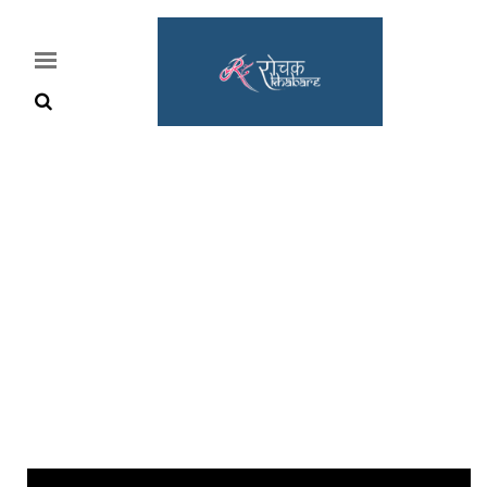
Home
Rochak
Khabre
Lifestyle
Crime
News
Feature
Jobs
&