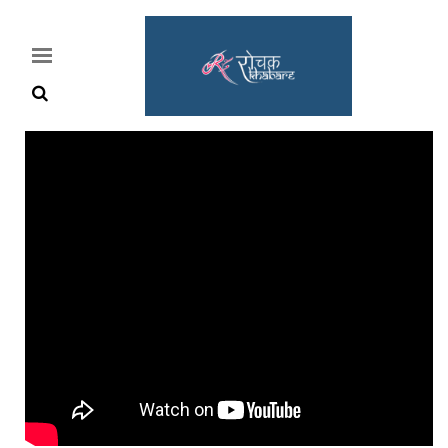
Home
Rochak
Khabre
Lifestyle
Crime
News
Feature
Jobs
&