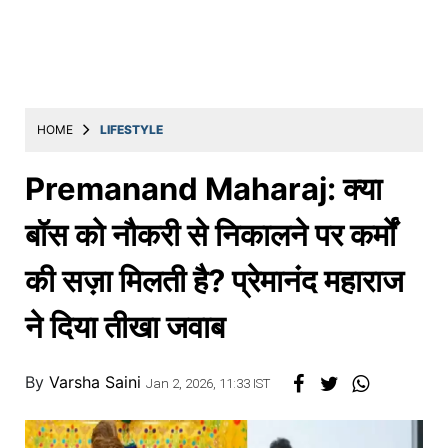
Education
Utility
Astro
मराठी
HOME
LIFESTYLE
बातम्या
Premanand Maharaj: क्या
मनोरंजन
बॉस को नौकरी से निकालने पर कर्मों
स्पोर्ट्स
की सज़ा मिलती है? प्रेमानंद महाराज
बिझनेस
ने दिया तीखा जवाब
लाईफस्टाईल
टेक्नोलॉजी
By
Varsha Saini
Jan 2, 2026, 11:33 IST
हेल्थ
ट्रॅव्हल