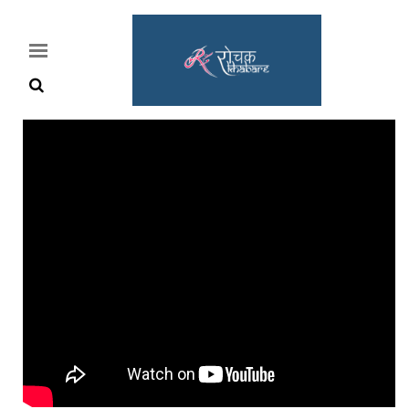
Home
Rochak
Khabre
Lifestyle
Crime
News
Feature
Jobs
&