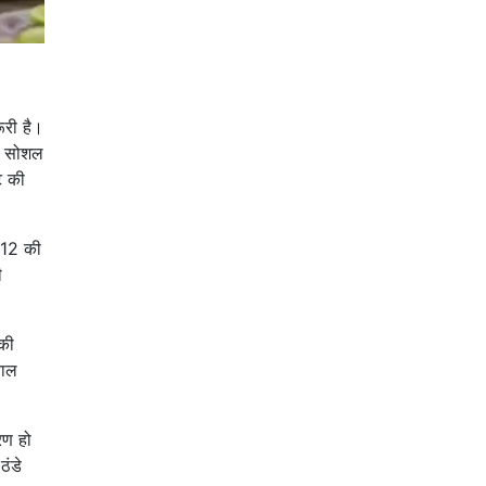
ूरी है।
टी सोशल
ट की
ी12 की
ी
नकी
बाल
रण हो
ठंडे