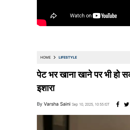
Education
Utility
Astro
मराठी
बातम्या
HOME
LIFESTYLE
मनोरंजन
स्पोर्ट्स
पेट भर खाना खाने पर भी हो सकत
बिझनेस
इशारा
लाईफस्टाईल
By
Varsha Saini
टेक्नोलॉजी
Sep 10, 2025, 10:55 IST
हेल्थ
ट्रॅव्हल