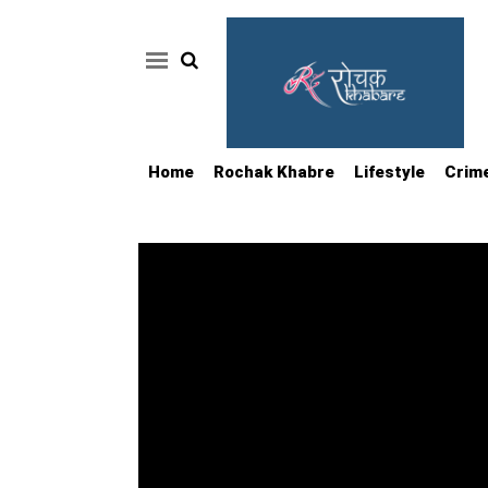
Home
Rochak Khabre
Lifestyle
Crim
Home
Rochak
Khabre
Lifestyle
Crime
News
Feature
Jobs
&