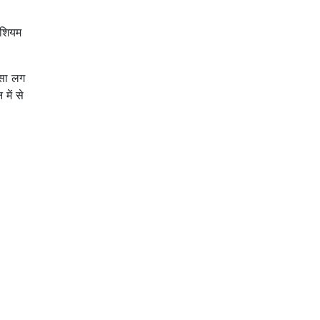
ेशियम
 सा लग
में से