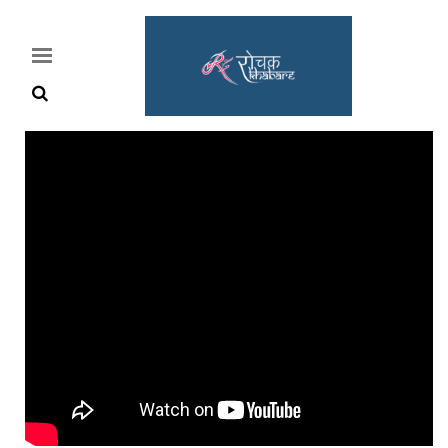
Home
Rochak
Khabre
Lifestyle
Crime
News
Feature
Jobs
&