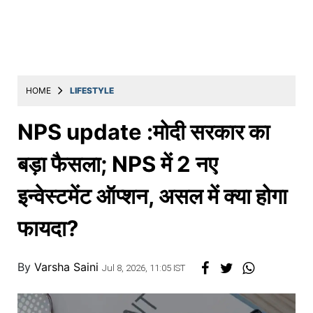
Education
Utility
Astro
मराठी
HOME
LIFESTYLE
बातम्या
NPS update :मोदी सरकार का
मनोरंजन
बड़ा फैसला; NPS में 2 नए
स्पोर्ट्स
इन्वेस्टमेंट ऑप्शन, असल में क्या होगा
बिझनेस
फायदा?
लाईफस्टाईल
टेक्नोलॉजी
By
Varsha Saini
Jul 8, 2026, 11:05 IST
हेल्थ
ट्रॅव्हल