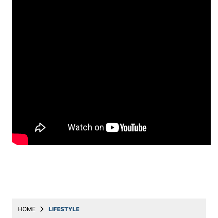
Education
Utility
Astro
मराठी
बातम्या
मनोरंजन
स्पोर्ट्स
बिझनेस
लाईफस्टाईल
टेक्नोलॉजी
हेल्थ
HOME
LIFESTYLE
ट्रॅव्हल