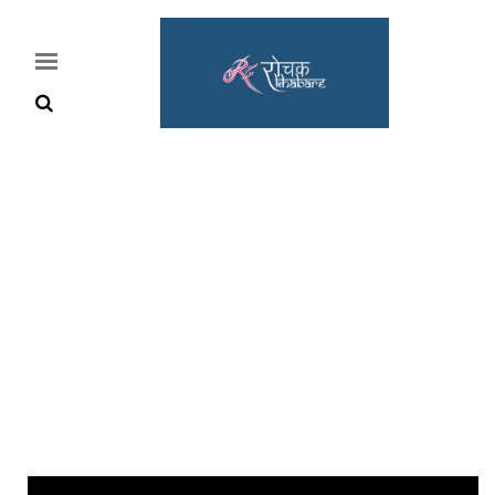
Home
Rochak
Khabre
Lifestyle
Crime
News
Feature
Jobs
&