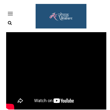
Home
Rochak
Khabre
Lifestyle
Crime
News
Feature
Jobs
&