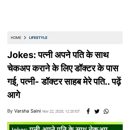
Education
Utility
Astro
मराठी
HOME
LIFESTYLE
बातम्या
Jokes: पत्नी अपने पति के साथ
मनोरंजन
चेकअप कराने के लिए डॉक्टर के पास
स्पोर्ट्स
गई, पत्नी- डॉक्टर साहब मेरे पति.. पढ़ें
बिझनेस
आगे
लाईफस्टाईल
टेक्नोलॉजी
By
Varsha Saini
Nov 22, 2025, 12:20 IST
हेल्थ
ट्रॅव्हल