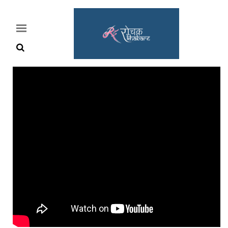
Home
Rochak
Khabre
Lifestyle
Crime
News
Feature
Jobs
&