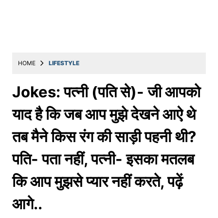
Education
Utility
Astro
मराठी
HOME
LIFESTYLE
बातम्या
Jokes: पत्नी (पति से)- जी आपको
मनोरंजन
याद है कि जब आप मुझे देखने आऐ थे
स्पोर्ट्स
तब मैने किस रंग की साड़ी पहनी थी?
बिझनेस
पति- पता नहीं, पत्नी- इसका मतलब
लाईफस्टाईल
टेक्नोलॉजी
कि आप मुझसे प्यार नहीं करते, पढ़ें
हेल्थ
आगे..
ट्रॅव्हल