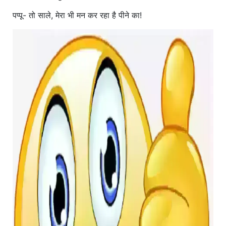
पप्पू- तो साले, मेरा भी मन कर रहा है पीने का!