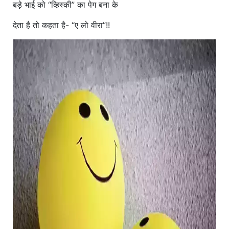
बड़े भाई को “व्हिस्की” का पेग बना के
देता है तो कहता है- “ए लो वीरा”!!