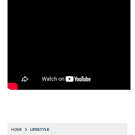
Education
Utility
Astro
मराठी
बातम्या
मनोरंजन
स्पोर्ट्स
बिझनेस
लाईफस्टाईल
टेक्नोलॉजी
हेल्थ
HOME
LIFESTYLE
ट्रॅव्हल