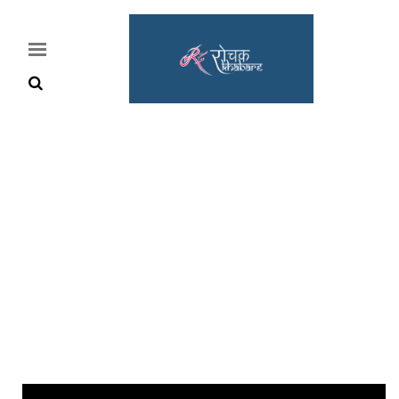
Home
Rochak
Khabre
Lifestyle
Crime
News
Feature
Jobs
&