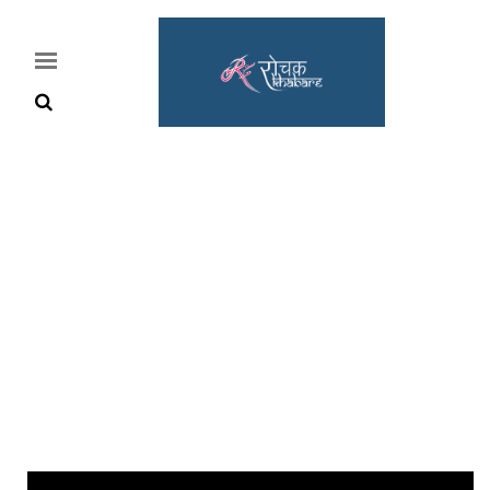
Home
Rochak
Khabre
Lifestyle
Crime
News
Feature
Jobs
&