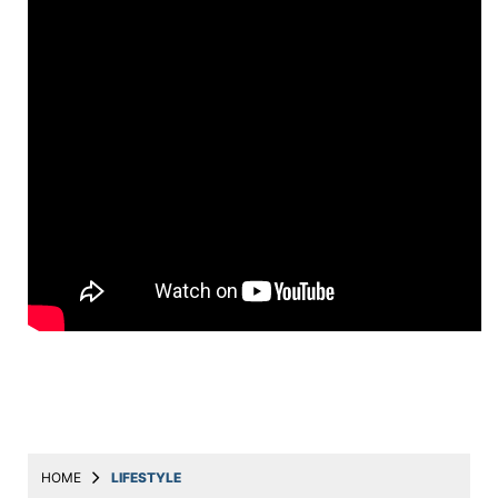
Education
Utility
Astro
मराठी
बातम्या
मनोरंजन
स्पोर्ट्स
बिझनेस
लाईफस्टाईल
टेक्नोलॉजी
हेल्थ
HOME
LIFESTYLE
ट्रॅव्हल