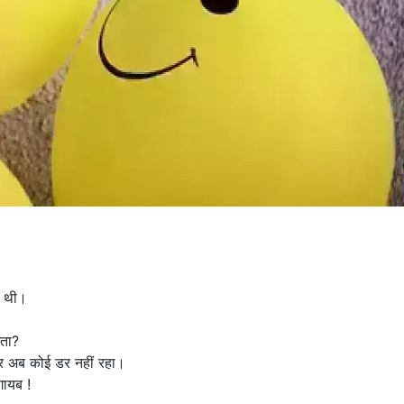
ही थी।
गता?
र अब कोई डर नहीं रहा।
गायब !