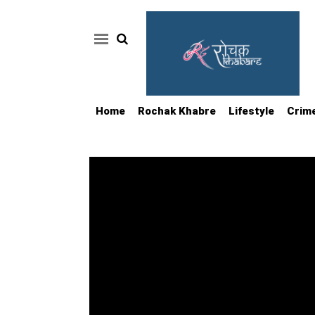
Home
Rochak Khabre
Lifestyle
Crim
Home
Rochak
Khabre
Lifestyle
Crime
News
Feature
Jobs
&