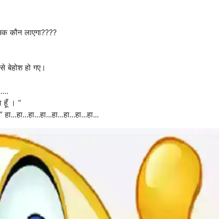
 नमक कौन लाएगा????
से बेहोश हो गए।
...
 हूँ । ”
ा...हा...हा...हा...हा...हा...हा...