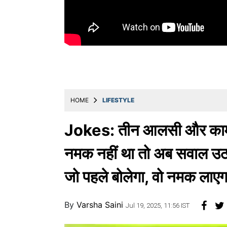
Education
Utility
Astro
मराठी
बातम्या
HOME
LIFESTYLE
मनोरंजन
स्पोर्ट्स
Jokes: तीन आलसी और कामचोर 
बिझनेस
नमक नहीं था तो अब सवाल उ
लाईफस्टाईल
जो पहले बोलेगा, वो नमक लाएगा
टेक्नोलॉजी
हेल्थ
By
Varsha Saini
Jul 19, 2025, 11:56 IST
ट्रॅव्हल