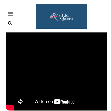
Home
Rochak
Khabre
Lifestyle
Crime
News
Feature
Jobs
&