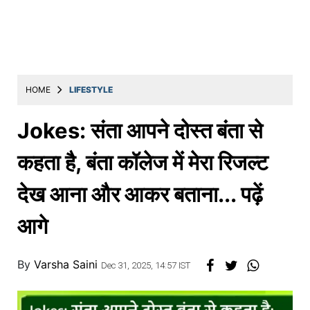
Education
Utility
Astro
मराठी
HOME
LIFESTYLE
बातम्या
Jokes: संता आपने दोस्त बंता से
मनोरंजन
कहता है, बंता कॉलेज में मेरा रिजल्ट
स्पोर्ट्स
देख आना और आकर बताना... पढ़ें
बिझनेस
आगे
लाईफस्टाईल
टेक्नोलॉजी
By
Varsha Saini
Dec 31, 2025, 14:57 IST
हेल्थ
ट्रॅव्हल