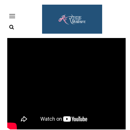
Home
Rochak
Khabre
Lifestyle
Crime
News
Feature
Jobs
&