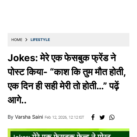
Education
Utility
Astro
मराठी
HOME
LIFESTYLE
बातम्या
Jokes: मेरे एक फेसबुक फ्रेंड ने
मनोरंजन
पोस्ट किया- “काश कि तुम मौत होती,
स्पोर्ट्स
एक दिन ही सही मेरी तो होती…” पढ़ें
बिझनेस
आगे..
लाईफस्टाईल
टेक्नोलॉजी
By
Varsha Saini
Feb 12, 2026, 12:12 IST
हेल्थ
ट्रॅव्हल