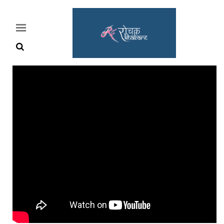
Home
Rochak
Khabre
Lifestyle
Crime
News
Feature
Jobs
&