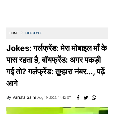
Education
Utility
Astro
मराठी
HOME
LIFESTYLE
बातम्या
Jokes: गर्लफ्रेंड: मेरा मोबाइल माँ के
मनोरंजन
पास रहता है, बॉयफ्रेंड: अगर पकड़ी
स्पोर्ट्स
गई तो? गर्लफ्रेंड: तुम्हारा नंबर..., पढ़ें
बिझनेस
आगे
लाईफस्टाईल
टेक्नोलॉजी
By
Varsha Saini
Aug 19, 2025, 14:42 IST
हेल्थ
ट्रॅव्हल