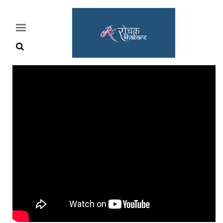
Home
Rochak
Khabre
Lifestyle
Crime
News
Feature
Jobs
&