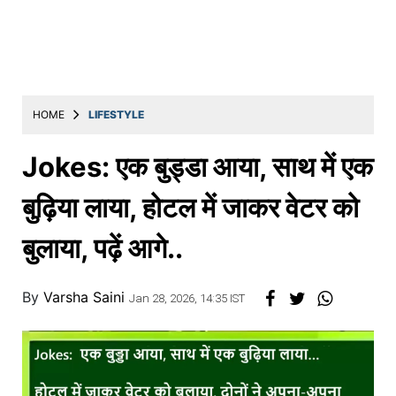
Education
Utility
Astro
मराठी
HOME
LIFESTYLE
बातम्या
Jokes: एक बुड्डा आया, साथ में एक
मनोरंजन
बुढ़िया लाया, होटल में जाकर वेटर को
स्पोर्ट्स
बुलाया, पढ़ें आगे..
बिझनेस
लाईफस्टाईल
By
Varsha Saini
Jan 28, 2026, 14:35 IST
टेक्नोलॉजी
हेल्थ
ट्रॅव्हल