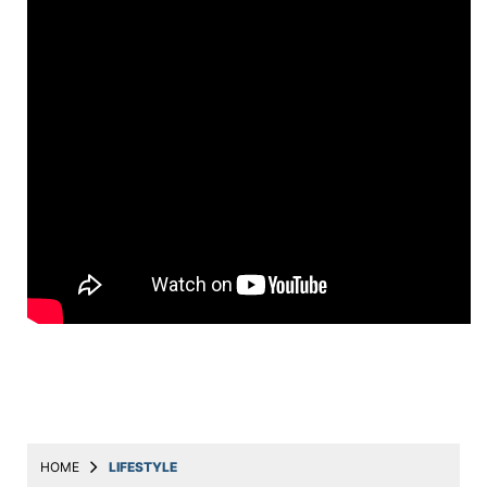
Education
Utility
Astro
मराठी
बातम्या
मनोरंजन
स्पोर्ट्स
बिझनेस
लाईफस्टाईल
टेक्नोलॉजी
हेल्थ
HOME
LIFESTYLE
ट्रॅव्हल