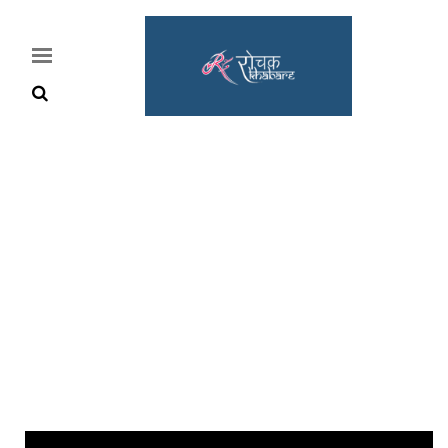
Home
Rochak
Khabre
Lifestyle
Crime
News
Feature
Jobs
&