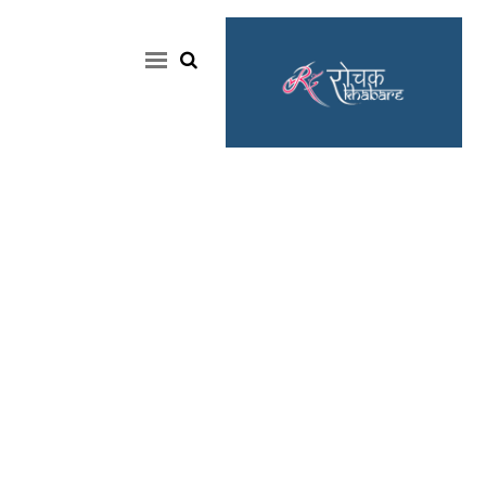
Home
Rochak
Khabre
Lifestyle
Crime
News
Feature
Jobs
&