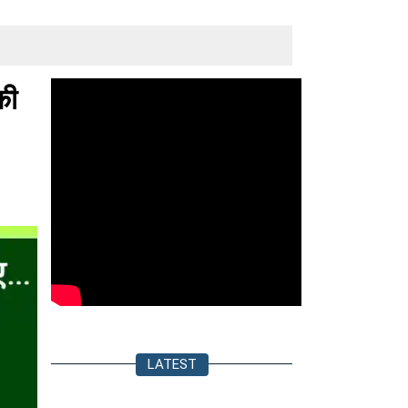
की
LATEST