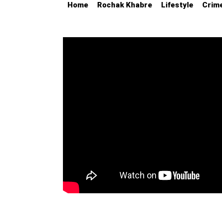
Home
Rochak Khabre
Lifestyle
Crim
Education
Utility
Astro
मराठी
बातम्या
मनोरंजन
स्पोर्ट्स
बिझनेस
लाईफस्टाईल
टेक्नोलॉजी
हेल्थ
ट्रॅव्हल