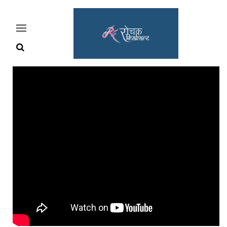
Home
Rochak
Khabre
Lifestyle
Crime
News
Feature
Jobs
&