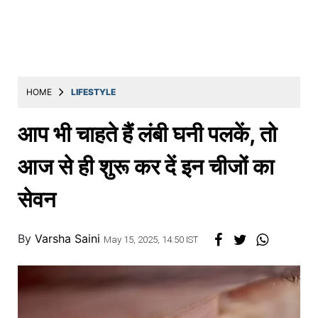
Education
Utility
Astro
मराठी
HOME
LIFESTYLE
बातम्या
आप भी चाहते हैं लंबी घनी पलकें, तो
मनोरंजन
आज से ही शुरू कर दें इन चीजों का
स्पोर्ट्स
सेवन
बिझनेस
लाईफस्टाईल
By
Varsha Saini
May 15, 2025, 14:50 IST
टेक्नोलॉजी
हेल्थ
ट्रॅव्हल