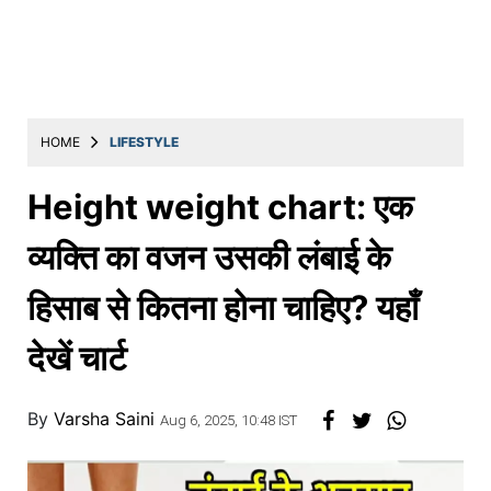
Education
Utility
Astro
मराठी
HOME
LIFESTYLE
बातम्या
Height weight chart: एक
मनोरंजन
व्यक्ति का वजन उसकी लंबाई के
स्पोर्ट्स
हिसाब से कितना होना चाहिए? यहाँ
बिझनेस
देखें चार्ट
लाईफस्टाईल
टेक्नोलॉजी
By
Varsha Saini
Aug 6, 2025, 10:48 IST
हेल्थ
ट्रॅव्हल