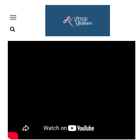
Home
Rochak
Khabre
Lifestyle
Crime
News
Feature
Jobs
&