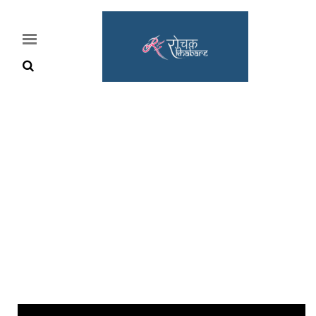
Home
Rochak
Khabre
Lifestyle
Crime
News
Feature
Jobs
&