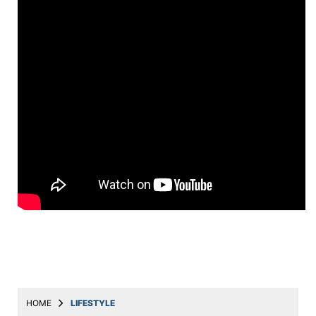
Education
Utility
Astro
मराठी
बातम्या
मनोरंजन
स्पोर्ट्स
बिझनेस
लाईफस्टाईल
टेक्नोलॉजी
हेल्थ
HOME
LIFESTYLE
ट्रॅव्हल