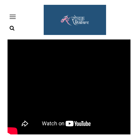
Home
Rochak
Khabre
Lifestyle
Crime
News
Feature
Jobs
&