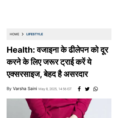
Education
Utility
Astro
मराठी
HOME
LIFESTYLE
बातम्या
Health: वजाइना के ढीलेपन को दूर
मनोरंजन
करने के लिए जरूर ट्राई करें ये
स्पोर्ट्स
एक्सरसाइज, बेहद है असरदार
बिझनेस
लाईफस्टाईल
By
Varsha Saini
May 8, 2025, 14:56 IST
टेक्नोलॉजी
हेल्थ
ट्रॅव्हल