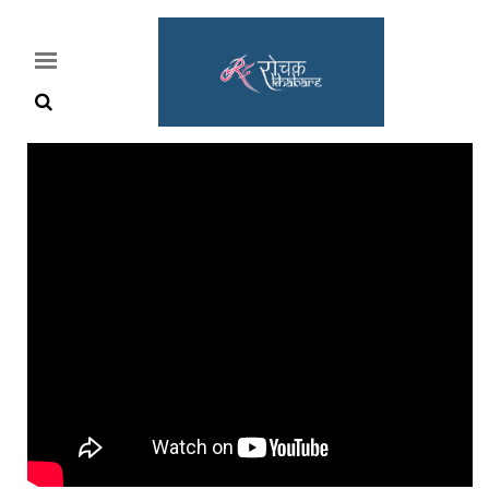
Home
Rochak
Khabre
Lifestyle
Crime
News
Feature
Jobs
&