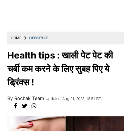
Education
Utility
Astro
मराठी
HOME
LIFESTYLE
बातम्या
Health tips : खाली पेट पेट की
मनोरंजन
चर्बी कम करने के लिए सुबह पिए ये
स्पोर्ट्स
ड्रिंक्स !
बिझनेस
लाईफस्टाईल
By
Rochak Team
Updated: Aug 21, 2023, 15:51 IST
टेक्नोलॉजी
हेल्थ
ट्रॅव्हल