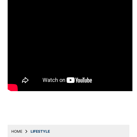
Education
Utility
Astro
मराठी
बातम्या
मनोरंजन
स्पोर्ट्स
बिझनेस
लाईफस्टाईल
टेक्नोलॉजी
हेल्थ
HOME
LIFESTYLE
ट्रॅव्हल