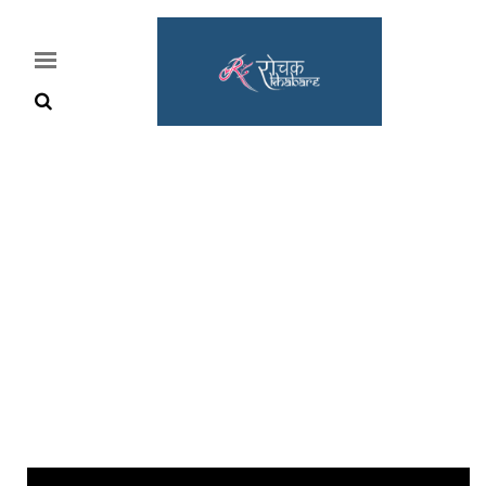
Home
Rochak
Khabre
Lifestyle
Crime
News
Feature
Jobs
&