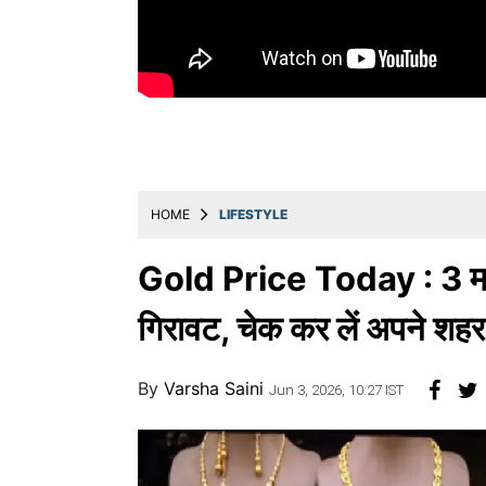
Education
Utility
Astro
मराठी
बातम्या
HOME
LIFESTYLE
मनोरंजन
स्पोर्ट्स
Gold Price Today : 3 मई क
बिझनेस
गिरावट, चेक कर लें अपने शहर
लाईफस्टाईल
By
Varsha Saini
टेक्नोलॉजी
Jun 3, 2026, 10:27 IST
हेल्थ
ट्रॅव्हल