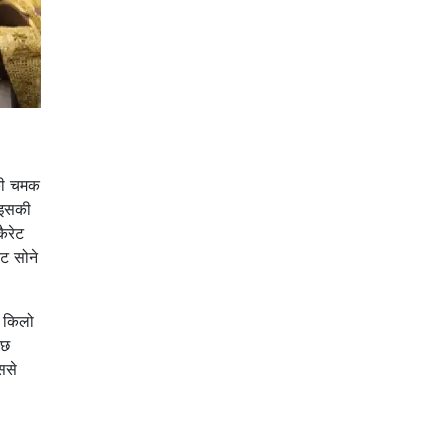
 की चमक
 इसकी
ैरेट
ट सोने
ि किलो
ुछ
ससे