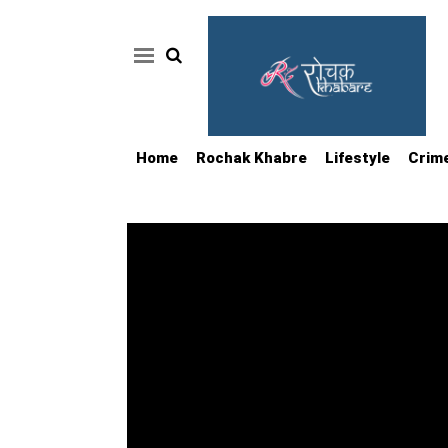
Home
Rochak Khabre
Lifestyle
Crim
Home
Rochak
Khabre
Lifestyle
Crime
News
Feature
Jobs
&